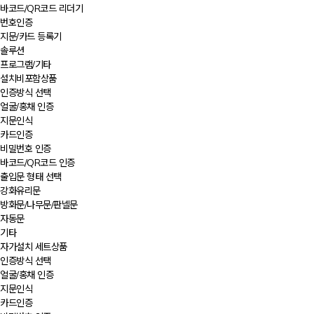
바코드/QR코드 리더기
번호인증
지문/카드 등록기
솔루션
프로그램/기타
설치비포함상품
인증방식 선택
얼굴/홍채 인증
지문인식
카드인증
비밀번호 인증
바코드/QR코드 인증
출입문 형태 선택
강화유리문
방화문/나무문/판넬문
자동문
기타
자가설치 세트상품
인증방식 선택
얼굴/홍채 인증
지문인식
카드인증