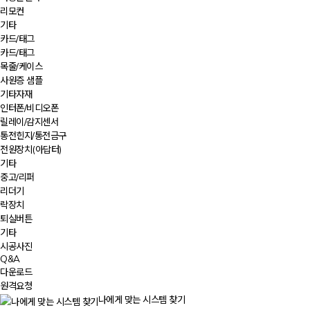
리모컨
기타
카드/태그
카드/태그
목줄/케이스
사원증 샘플
기타자재
인터폰/비디오폰
릴레이/감지센서
통전힌지/통전금구
전원장치(아답터)
기타
중고/리퍼
리더기
락장치
퇴실버튼
기타
시공사진
Q&A
다운로드
원격요청
나에게 맞는 시스템 찾기