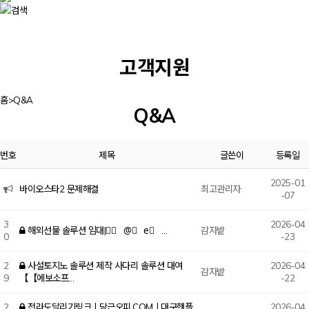
고객지원
홈
>
Q&A
Q&A
번호
제목
글쓴이
등록일
2025-01
바이오스타2 문제해결
최고관리자
-07
3
2026-04
해외선물 솔루션 임대|ㅌ⃞ @⃞ e⃞ …
감자밭
0
-23
2
사설토지노 솔루션 제작 사다리 솔루션 대여
2026-04
감자밭
9
【【에보소프…
-22
2
전라도달리기링크ㅣ당근오피.COMㅣ대구핸플
2026-04