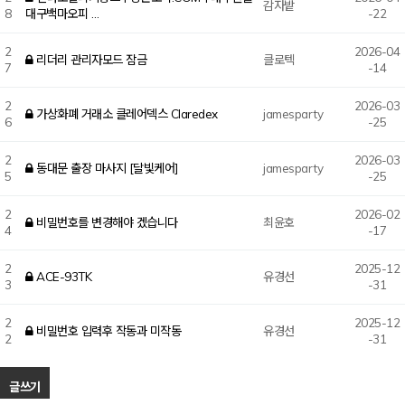
감자밭
8
대구백마오피 …
-22
2
2026-04
리더리 관리자모드 잠금
클로텍
7
-14
2
2026-03
가상화폐 거래소 클레어덱스 Claredex
jamesparty
6
-25
2
2026-03
동대문 출장 마사지 [달빛케어]
jamesparty
5
-25
2
2026-02
비밀번호를 변경해야 겠습니다
최윤호
4
-17
2
2025-12
ACE-93TK
유경선
3
-31
2
2025-12
비밀번호 입력후 작동과 미작동
유경선
2
-31
글쓰기