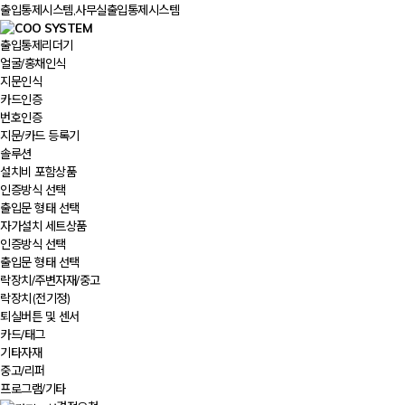
출입통제시스템,사무실출입통제시스템
출입통제리더기
얼굴/홍채인식
지문인식
카드인증
번호인증
지문/카드 등록기
솔루션
설치비 포함상품
인증방식 선택
출입문 형태 선택
자가설치 세트상품
인증방식 선택
출입문 형태 선택
락장치/주변자재/중고
락장치(전기정)
퇴실버튼 및 센서
카드/태그
기타자재
중고/리퍼
프로그램/기타