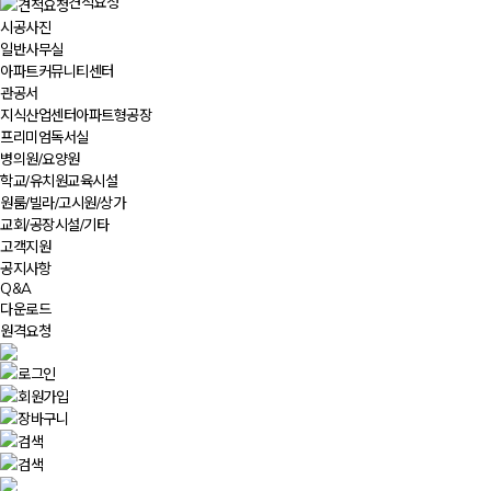
견적요청
시공사진
일반사무실
아파트커뮤니티센터
관공서
지식산업센터아파트형공장
프리미엄독서실
병의원/요양원
학교/유치원교육시설
원룸/빌라/고시원/상가
교회/공장시설/기타
고객지원
공지사항
Q&A
다운로드
원격요청