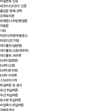
비밀번호 인증
바코드/QR코드 인증
출입문 형태 선택
강화유리문
방화문/나무문/판넬문
자동문
기타
락장치/주변자재/중고
락장치(전기정)
데드볼트(일반형)
데드볼트(소형/세트락)
데드볼트 브라켓
EM락(일반형)
EM락(소형)
EM락(방수형)
EM락 브라켓
스트라이크락
퇴실버튼 및 센서
유선 퇴실버튼
무선 퇴실버튼
방수형 퇴실버튼
비접촉식 퇴실버튼
자동문센서