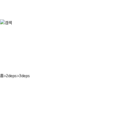
홈
>
2deps
>
3deps