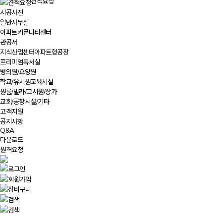
견적요청
시공사진
일반사무실
아파트커뮤니티센터
관공서
지식산업센터아파트형공장
프리미엄독서실
병의원/요양원
학교/유치원교육시설
원룸/빌라/고시원/상가
교회/공장시설/기타
고객지원
공지사항
Q&A
다운로드
원격요청