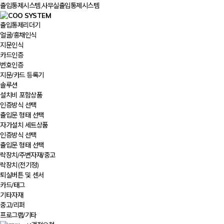
출입통제시스템,사무실출입통제시스템
출입통제리더기
얼굴/홍채인식
지문인식
카드인증
번호인증
지문/카드 등록기
솔루션
설치비 포함상품
인증방식 선택
출입문 형태 선택
자가설치 세트상품
인증방식 선택
출입문 형태 선택
락장치/주변자재/중고
락장치(전기정)
퇴실버튼 및 센서
카드/태그
기타자재
중고/리퍼
프로그램/기타