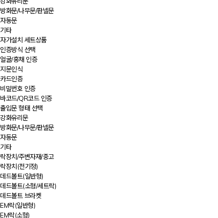
강화유리문
방화문/나무문/판넬문
자동문
기타
자가설치 세트상품
인증방식 선택
얼굴/홍채 인증
지문인식
카드인증
비밀번호 인증
바코드/QR코드 인증
출입문 형태 선택
강화유리문
방화문/나무문/판넬문
자동문
기타
락장치/주변자재/중고
락장치(전기정)
데드볼트(일반형)
데드볼트(소형/세트락)
데드볼트 브라켓
EM락(일반형)
EM락(소형)