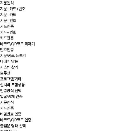
지문인식
지문+카드+번호
지문+카드
지문+번호
카드인증
카드+번호
카드전용
바코드/QR코드 리더기
번호인증
지문/카드 등록기
나에게 맞는
시스템 찾기
솔루션
프로그램/기타
설치비 포함상품
인증방식 선택
얼굴/홍채 인증
지문인식
카드인증
비밀번호 인증
바코드/QR코드 인증
출입문 형태 선택